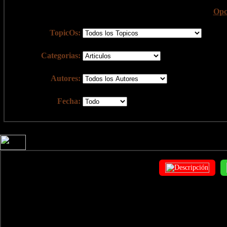
Opc
TopicOs:
Categorias:
Autores:
Fecha: