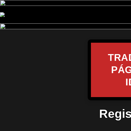
TRA
PÁG
Regis