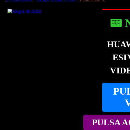
📟 
HUAW
ESI
VID
PU
PULSA A