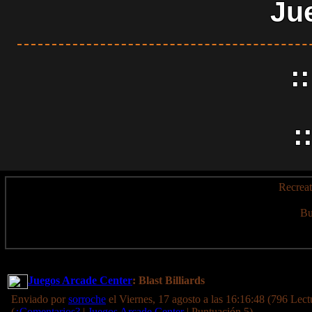
Ju
:
:
Recreat
Bu
Juegos Arcade Center
: Blast Billiards
Enviado por
sorroche
el Viernes, 17 agosto a las 16:16:48 (796 Lect
(
¿Comentarios?
|
Juegos Arcade Center
| Puntuación 5)