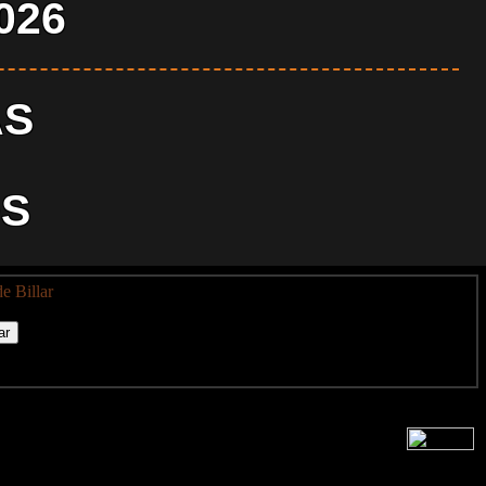
026
AS
S
e Billar