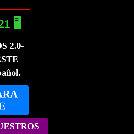
 🖥️
 2.0-
ESTE
ñol.
ARA
E
NUESTROS