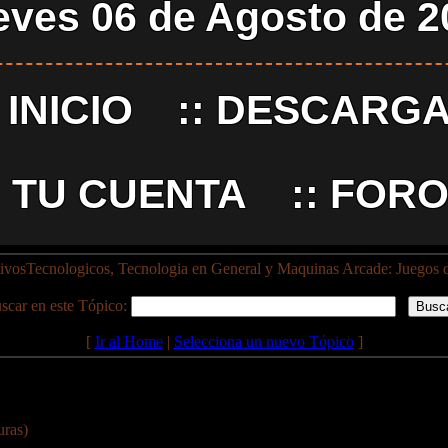
eves 06 de Agosto de 2
:
INICIO
::
DESCARG
:
TU CUENTA
::
FORO
ivosTecnologicos, Tecnologia en General y Maquinas Arcade: Juegos d
scar en este Tópico:
[
Ir al Home
|
Selecciona un nuevo Tópico
]
uras)