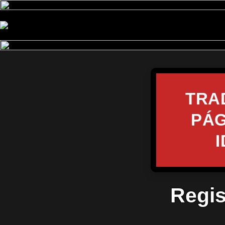
TRA
PÁG
Regis