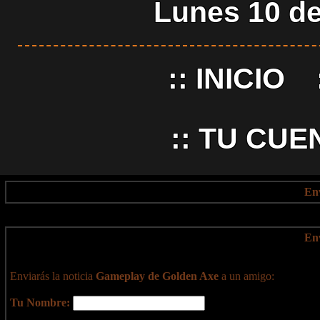
Lunes 10 de
::
INICIO
::
TU CUE
En
En
Enviarás la noticia
Gameplay de Golden Axe
a un amigo:
Tu Nombre: