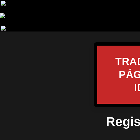
TRA
PÁG
Regis